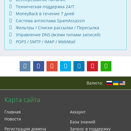
Техническая поддержка 24/7
MoneyBack в течение 7 дней
Система антиспама SpamAssassin
Фильтры / Списки рассылки / Пересылка
Управление DNS (всеми типами записей)
POP3 / SMTP / IMAP / WebMail
Валюта:
Карта сайта
Главная
Аккаунт
Новости
База знаний
Регистрация домена
Запрос в поддержку