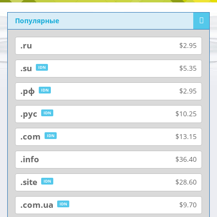
Популярные
.ru
$2.95
.su
$5.35
IDN
.рф
$2.95
IDN
.рус
$10.25
IDN
.com
$13.15
IDN
.info
$36.40
.site
$28.60
IDN
.com.ua
$9.70
IDN