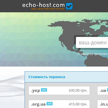
echo-
host.com
зарегистрирова
Стоимость переноса
.укр
.ua
635.00 грн.
IDN
.org.ua
.in.
415.00 грн.
IDN