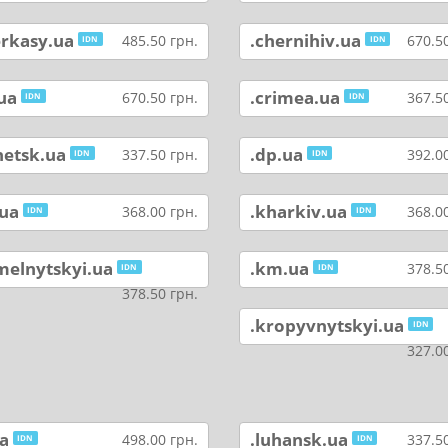
erkasy.ua
.chernihiv.ua
485.50 грн.
670.50
IDN
IDN
ua
.crimea.ua
670.50 грн.
367.50
IDN
IDN
netsk.ua
.dp.ua
337.50 грн.
392.00
IDN
IDN
.ua
.kharkiv.ua
368.00 грн.
368.00
IDN
IDN
melnytskyi.ua
.km.ua
378.50
IDN
IDN
378.50 грн.
.kropyvnytskyi.ua
IDN
327.00
ua
.luhansk.ua
498.00 грн.
337.50
IDN
IDN