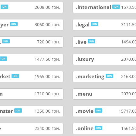
.international
2608.00 грн.
1573.50
IDN
IDN
wyer
.legal
3060.00 грн.
3111.50
IDN
IDN
k
.live
720.00 грн.
1494.00
IDN
IDN
.luxury
1477.50 грн.
2070.00
IDN
rket
.marketing
1965.00 грн.
2168.00
IDN
IDN
n
.menu
1710.00 грн.
2070.00
nster
.movie
1350.00 грн.
15717.00
IDN
IDN
e
.online
2340.00 грн.
1561.50
IDN