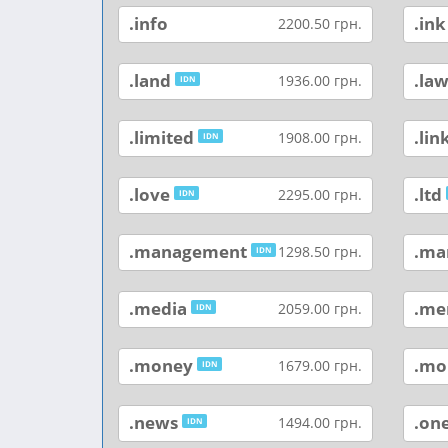
.info
.ink
2200.50 грн.
.land
.la
1936.00 грн.
IDN
.limited
.lin
1908.00 грн.
IDN
.love
.ltd
2295.00 грн.
IDN
.management
.ma
1298.50 грн.
IDN
.media
.me
2059.00 грн.
IDN
.money
.mo
1679.00 грн.
IDN
.news
.on
1494.00 грн.
IDN