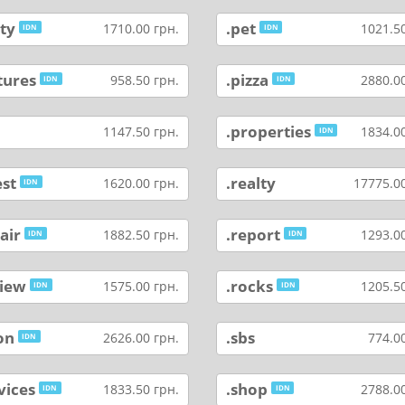
ty
.pet
1710.00 грн.
1021.50
IDN
IDN
tures
.pizza
958.50 грн.
2880.00
IDN
IDN
o
.properties
1147.50 грн.
1834.00
IDN
est
.realty
1620.00 грн.
17775.00
IDN
air
.report
1882.50 грн.
1293.00
IDN
IDN
view
.rocks
1575.00 грн.
1205.50
IDN
IDN
on
.sbs
2626.00 грн.
774.00
IDN
vices
.shop
1833.50 грн.
2788.00
IDN
IDN