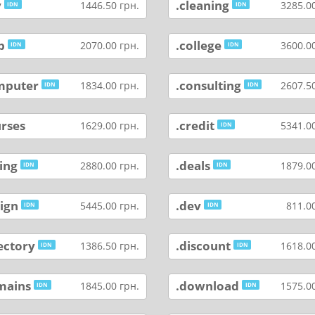
y
.cleaning
1446.50 грн.
3285.00
IDN
IDN
b
.college
2070.00 грн.
3600.00
IDN
IDN
mputer
.consulting
1834.00 грн.
2607.50
IDN
IDN
urses
.credit
1629.00 грн.
5341.00
IDN
ing
.deals
2880.00 грн.
1879.00
IDN
IDN
ign
.dev
5445.00 грн.
811.00
IDN
IDN
ectory
.discount
1386.50 грн.
1618.00
IDN
IDN
mains
.download
1845.00 грн.
1575.00
IDN
IDN