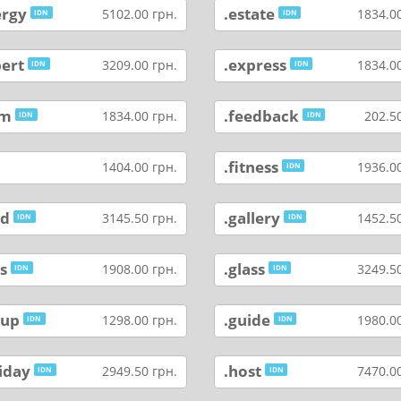
ergy
.estate
5102.00 грн.
1834.00
IDN
IDN
pert
.express
3209.00 грн.
1834.00
IDN
IDN
rm
.feedback
1834.00 грн.
202.50
IDN
IDN
.fitness
1404.00 грн.
1936.00
IDN
nd
.gallery
3145.50 грн.
1452.50
IDN
IDN
ts
.glass
1908.00 грн.
3249.50
IDN
IDN
oup
.guide
1298.00 грн.
1980.00
IDN
IDN
iday
.host
2949.50 грн.
7470.00
IDN
IDN