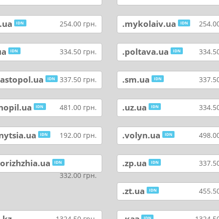
.ua
.mykolaiv.ua
254.00 грн.
254.00
IDN
IDN
ua
.poltava.ua
334.50 грн.
334.50
IDN
IDN
bastopol.ua
.sm.ua
337.50 грн.
337.50
IDN
IDN
nopil.ua
.uz.ua
481.00 грн.
334.50
IDN
IDN
nytsia.ua
.volyn.ua
192.00 грн.
498.00
IDN
IDN
orizhzhia.ua
.zp.ua
337.50
IDN
IDN
332.00 грн.
.zt.ua
455.50
IDN
.kz
.қаз
1324.50 грн.
1324.50
IDN