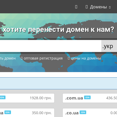
Домены
хотите перенести домен к нам?
ть домен
оптовая регистрация
цены на домены
.com.ua
1928.00 грн.
436.50
IDN
IDN
ua
.co.ua
350.00 грн.
0.0
IDN
IDN