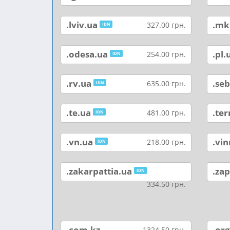
.lviv.ua
.mk
327.00 грн.
IDN
.odesa.ua
.pl.
254.00 грн.
IDN
.rv.ua
.se
635.00 грн.
IDN
.te.ua
.ter
481.00 грн.
IDN
.vn.ua
.vin
218.00 грн.
IDN
.zakarpattia.ua
.zap
IDN
334.50 грн.
.com.kz
.org
1324.50 грн.