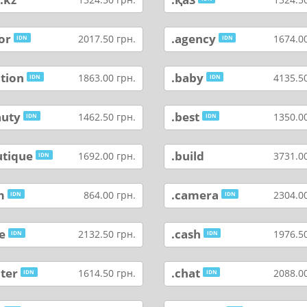
or
.agency
2017.50 грн.
1674.00
IDN
IDN
tion
.baby
1863.00 грн.
4135.50
IDN
IDN
auty
.best
1462.50 грн.
1350.00
IDN
IDN
utique
.build
1692.00 грн.
3731.00
IDN
m
.camera
864.00 грн.
2304.00
IDN
IDN
e
.cash
2132.50 грн.
1976.50
IDN
IDN
ter
.chat
1614.50 грн.
2088.00
IDN
IDN